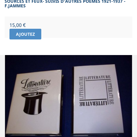
SOURCES ET FEUX- SUIVIS D'AUTRES POEMES 1921-1937 -
F.JAMMES
Prix
15,00 €
AJOUTEZ