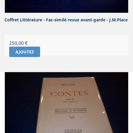
Coffret Littérature - Fac-similé revue avant-garde - J.M.Place
Prix
250,00 €
AJOUTEZ