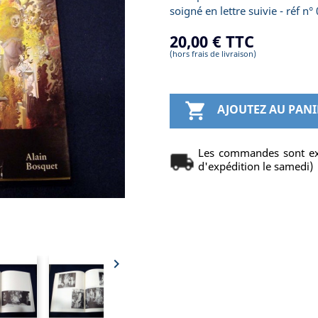
soigné en lettre suivie - réf n°
20,00 €
TTC
(hors frais de livraison)

AJOUTEZ AU PANI
Les commandes sont ex
d'expédition le samedi)
