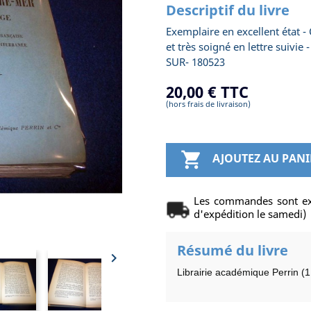
Descriptif du livre
Exemplaire en excellent état - 
et très soigné en lettre suivie
SUR- 180523
20,00 €
TTC
(hors frais de livraison)

AJOUTEZ AU PANI
Les commandes sont ex
d'expédition le samedi)
Résumé du livre

Librairie académique Perrin (1