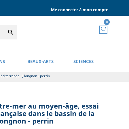
Me connecter à mon compte
0

NS
BEAUX-ARTS
SCIENCES
diterranée - J.longnon - perrin
utre-mer au moyen-âge, essai
rançaise dans le bassin de la
longnon - perrin