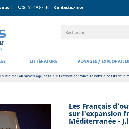
vous !
06 51 69 89 40
|
Contactez-moi
LES
LITTÉRATURE
VOYAGES / EXPLORATIO
d'outre-mer au moyen-âge, essai sur l'expansion française dans le bassin de la Mé
Les Français d'o
sur l'expansion f
Méditerranée - J.