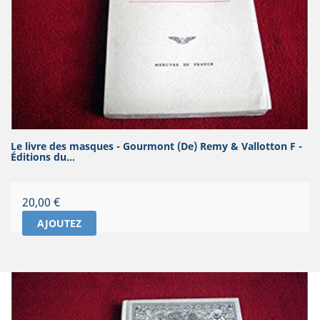
Le livre des masques - Gourmont (De) Remy & Vallotton F -
Éditions du...
Prix
20,00 €
AJOUTEZ