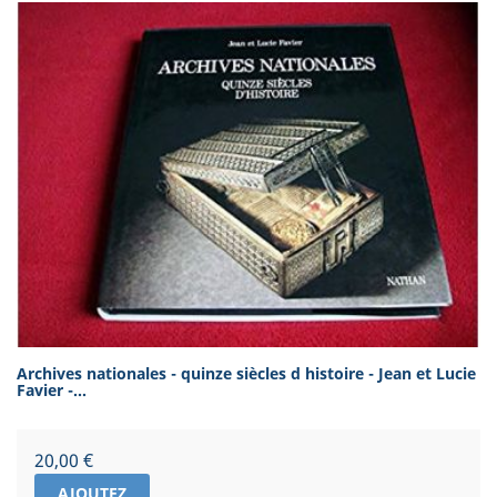
Archives nationales - quinze siècles d histoire - Jean et Lucie
Favier -...
Prix
20,00 €
AJOUTEZ