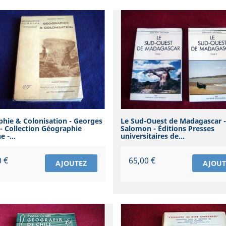
hie & Colonisation - Georges
Le Sud-Ouest de Madagascar -
 Collection Géographie
Salomon - Éditions Presses
 -...
universitaires de...
Prix
0 €
65,00 €
AJOUTEZ
AJOUT