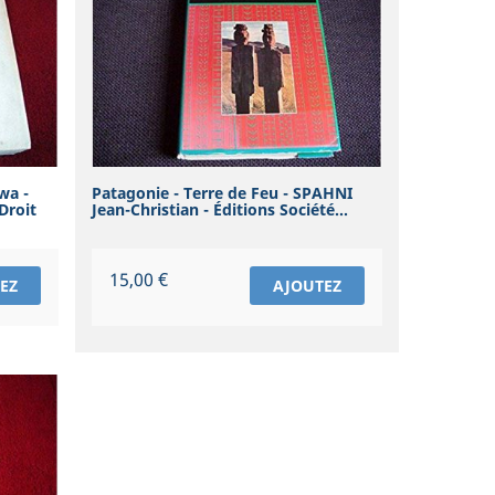
wa -
Patagonie - Terre de Feu - SPAHNI
Droit
Jean-Christian - Éditions Société...
Prix
15,00 €
EZ
AJOUTEZ