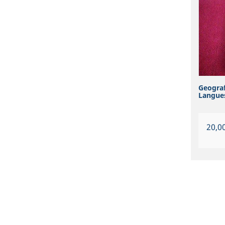
Geografi
Langue
Prix
20,0