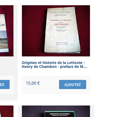
Origines et histoire de la Lettonie -
Henry de Chambon - preface de M....
Prix
15,00 €
EZ
AJOUTEZ