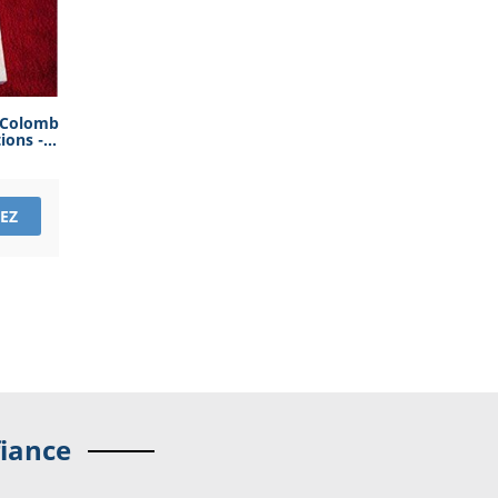
 Colomb
ions -...
EZ
fiance