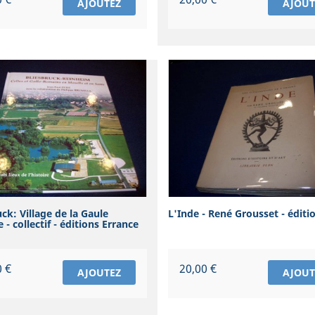
AJOUTEZ
AJOUT
ck: Village de la Gaule
L'Inde - René Grousset - éditi
- collectif - éditions Errance
Prix
0 €
20,00 €
AJOUTEZ
AJOUT