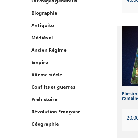
Ouvrages généraux
Biographie
Antiquité
Médiéval
Ancien Régime
Empire
XXème siècle
Conflits et guerres
Bliesbru
romaine 
Préhistoire
Révolution Française
Prix
20,0
Géographie