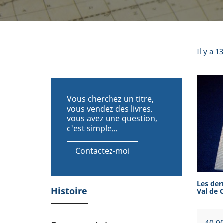
Il y a 1
Vous cherchez un titre,
vous vendez des livres,
vous avez une question,
c'est simple...
Contactez-moi
Les der
Histoire
Val de C
Prix
40,0