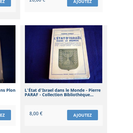
EZ
AJOUTEZ
ons Plon
L'État d'Israel dans le Monde - Pierre
PARAF - Collection Bibliothèque...
Prix
8,00 €
EZ
AJOUTEZ