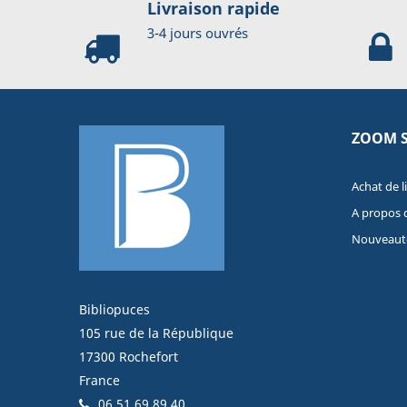
Livraison rapide
3-4 jours ouvrés
ZOOM 
Achat de l
A propos 
Nouveaut
Bibliopuces
105 rue de la République
17300 Rochefort
France
06 51 69 89 40