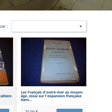

par :
Les Français d'outre-mer au moyen-
cahiers
âge, essai sur l'expansion française
dans...
Prix
20,00 €