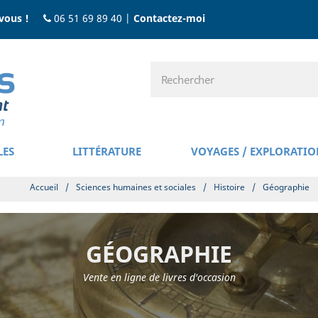
vous !
06 51 69 89 40
|
Contactez-moi
LES
LITTÉRATURE
VOYAGES / EXPLORATIO
Accueil
/
Sciences humaines et sociales
/
Histoire
/
Géographie
GÉOGRAPHIE
Vente en ligne de livres d'occasion