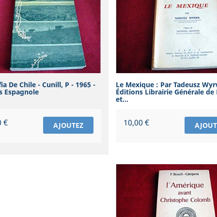
a De Chile - Cunill, P - 1965 -
Le Mexique : Par Tadeusz Wyr
s Espagnole
Éditions Librairie Générale de 
et...
Prix
0 €
10,00 €
AJOUTEZ
AJOUT