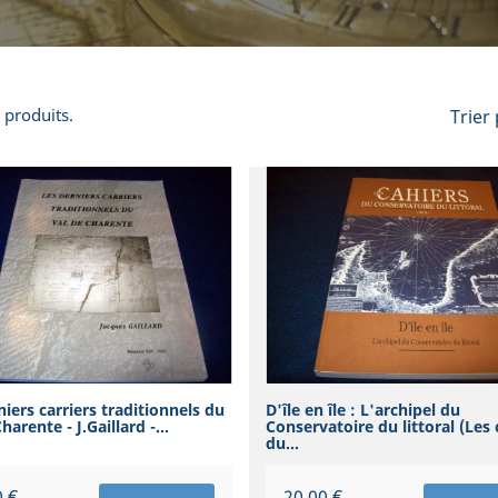
3 produits.
Trier 
niers carriers traditionnels du
D'île en île : L'archipel du
harente - J.Gaillard -...
Conservatoire du littoral (Les 
du...
Prix
0 €
20,00 €