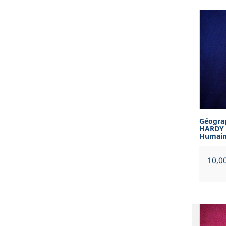
Géograp
HARDY -
Humaine
Prix
10,0