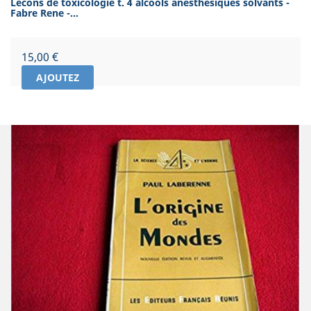
Lecons de toxicologie t. 4 alcools anesthesiques solvants -
Fabre Rene -...
Prix
15,00 €
AJOUTEZ