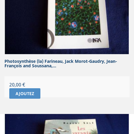
Photosynthèse (la) Farineau, Jack Morot-Gaudry, Jean-
François and Soussana,...
Prix
20,00 €
AJOUTEZ