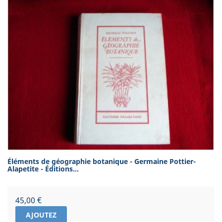
Éléments de géographie botanique - Germaine Pottier-
Alapetite - Éditions...
Prix
45,00 €
AJOUTEZ