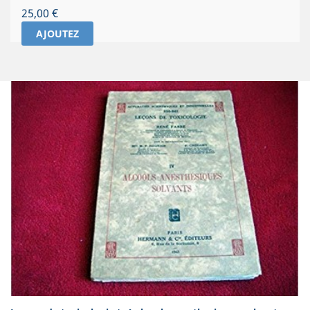
Prix
25,00 €
AJOUTEZ