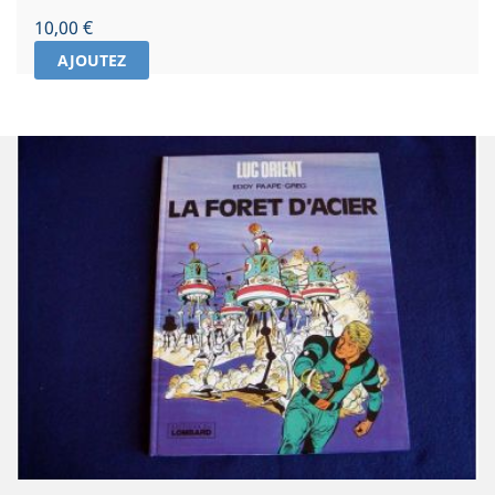
Prix
10,00 €
AJOUTEZ