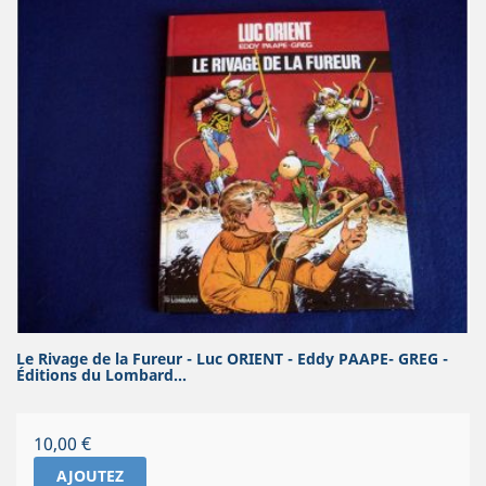
Le Rivage de la Fureur - Luc ORIENT - Eddy PAAPE- GREG -
Éditions du Lombard...
Prix
10,00 €
AJOUTEZ