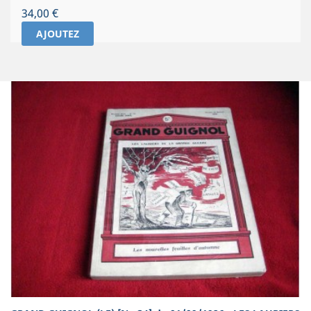
Prix
34,00 €
AJOUTEZ